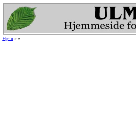
Gå til hovedindhold
Hjem
»
»
Du er her