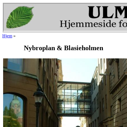
Gå til hovedindhold
Hjem
»
Du er her
Nybroplan & Blasieholmen