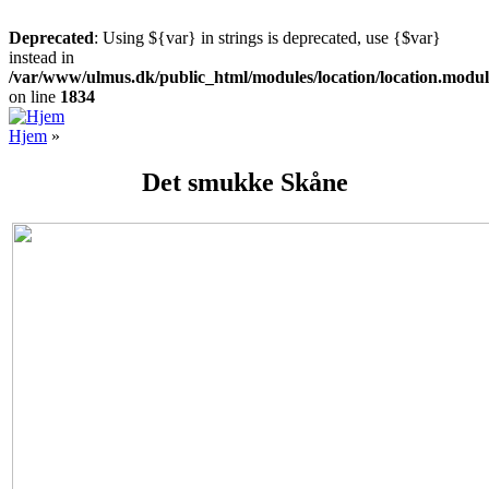
Deprecated
: Using ${var} in strings is deprecated, use {$var}
instead in
/var/www/ulmus.dk/public_html/modules/location/location.modul
on line
1834
Gå til hovedindhold
Hjem
»
Du er her
Det smukke Skåne