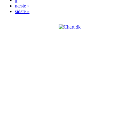
9
næste ›
sidste »