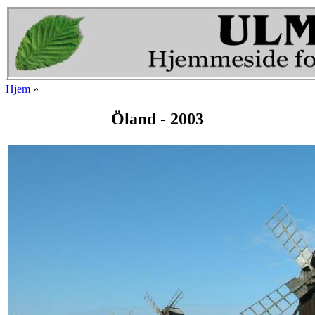
Gå til hovedindhold
Hjem
»
Du er her
Öland - 2003