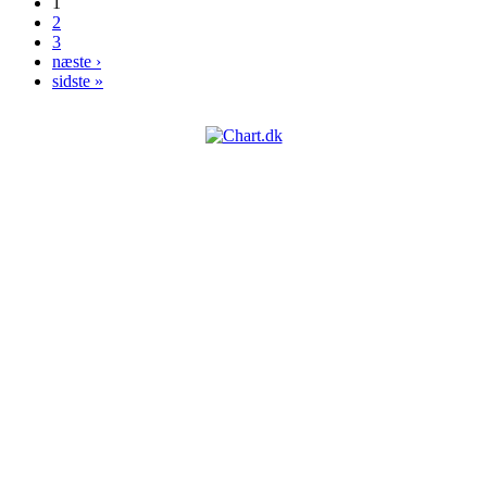
1
Sider
2
3
næste ›
sidste »